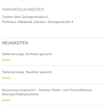
PARKMÖGLICHKEITEN
Zufahrt über Georgenstraße 6,
Parkhaus Volksbank Zwickau, Georgenstraße 8
NEUIGKEITEN
Stellenanzeige: Architekt gesucht
Stellenanzeige:
[mehr]
Architekt
gesucht
Stellenanzeige: Bauleiter gesucht
Stellenanzeige:
[mehr]
Bauleiter
gesucht
Bauantrag eingereicht – Neubau Wohn- und Geschäftshaus
Reinsdorf/Wilhelmshöhe
Bauantrag
[mehr]
eingereicht