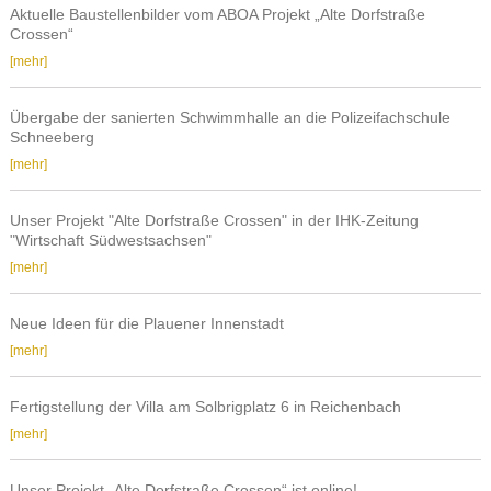
zweiten
Aktuelle Baustellenbilder vom ABOA Projekt „Alte Dorfstraße
Raumschießanlage
Crossen“
an
Aktuelle
[mehr]
die
Baustellenbilder
Polizeifachschule
vom
Übergabe der sanierten Schwimmhalle an die Polizeifachschule
in
ABOA
Schneeberg
Schneeberg
Projekt
Übergabe
[mehr]
„Alte
der
Dorfstraße
sanierten
Unser Projekt "Alte Dorfstraße Crossen" in der IHK-Zeitung
Crossen“
Schwimmhalle
"Wirtschaft Südwestsachsen"
an
Unser
[mehr]
die
Projekt
Polizeifachschule
"Alte
Neue Ideen für die Plauener Innenstadt
Schneeberg
Dorfstraße
Neue
[mehr]
Crossen"
Ideen
in
für
der
Fertigstellung der Villa am Solbrigplatz 6 in Reichenbach
die
IHK-
Fertigstellung
[mehr]
Plauener
Zeitung
der
Innenstadt
"Wirtschaft
Villa
Unser Projekt „Alte Dorfstraße Crossen“ ist online!