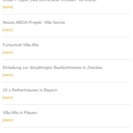
Südwestsachsen"
am
Unser
[mehr]
Solbrigplatz
Projekt
6
„Alte
in
Neues ABOA-Projekt: Villa Sonne
Dorfstraße
Reichenbach
Neues
[mehr]
Crossen“
ABOA-
ist
Projekt:
online!
Fortschritt Villa Alfa
Villa
Fortschritt
[mehr]
Sonne
Villa
Alfa
Einladung zur diesjährigen Baufachmesse in Zwickau
Einladung
[mehr]
zur
diesjährigen
10 x Reihenhäuser in Bayern
Baufachmesse
10
[mehr]
in
x
Zwickau
Reihenhäuser
Villa Alfa in Plauen
in
Villa
[mehr]
Bayern
Alfa
in