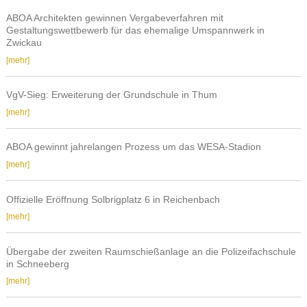
–
ABOA Architekten gewinnen Vergabeverfahren mit
Neubau
Gestaltungswettbewerb für das ehemalige Umspannwerk in
Wohn-
Zwickau
und
ABOA
[mehr]
Geschäftshaus
Architekten
Reinsdorf/Wilhelmshöhe
gewinnen
VgV-Sieg: Erweiterung der Grundschule in Thum
Vergabeverfahren
VgV-
[mehr]
mit
Sieg:
Gestaltungswettbewerb
Erweiterung
für
ABOA gewinnt jahrelangen Prozess um das WESA-Stadion
der
das
ABOA
[mehr]
Grundschule
ehemalige
gewinnt
in
Umspannwerk
jahrelangen
Thum
Offizielle Eröffnung Solbrigplatz 6 in Reichenbach
in
Prozess
Offizielle
[mehr]
Zwickau
um
Eröffnung
das
Solbrigplatz
WESA-
Übergabe der zweiten Raumschießanlage an die Polizeifachschule
6
in Schneeberg
Stadion
in
Übergabe
[mehr]
Reichenbach
der