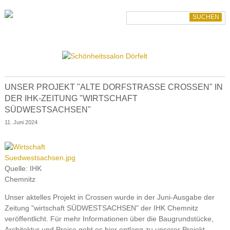
Navigation
aboa
überspringen
Team
Suchbegriffe
Portfolio
Gewerbe
Bürobau
Industriebauten
Geschäftsbauten
UNSER PROJEKT "ALTE DORFSTRASSE CROSSEN" IN D
Wohnen
ER IHK-ZEITUNG "WIRTSCHAFT S
Villen
ÜDWESTSACHSEN"
Wohnungsbau
11. Juni 2024
Kultur
Museumsbau
Sportbauten
Schulbau
Quelle: IHK
Sanierung
Chemnitz
Wettbewerbe
Unser aktelles Projekt in Crossen wurde in der Juni-Ausgabe der
Zeitung "wirtschaft SÜDWESTSACHSEN" der IHK Chemnitz
veröffentlicht. Für mehr Informationen über die Baugrundstücke,
Architektur und Preise geht es hier entlang zu unserer Projekt-