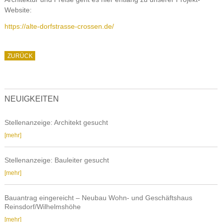
Website:
https://alte-dorfstrasse-crossen.de/
ZURÜCK
NEUIGKEITEN
Stellenanzeige: Architekt gesucht
Stellenanzeige:
[mehr]
Architekt
gesucht
Stellenanzeige: Bauleiter gesucht
Stellenanzeige:
[mehr]
Bauleiter
gesucht
Bauantrag eingereicht – Neubau Wohn- und Geschäftshaus
Reinsdorf/Wilhelmshöhe
Bauantrag
[mehr]