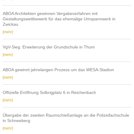
eingereicht
–
ABOA Architekten gewinnen Vergabeverfahren mit
Neubau
Gestaltungswettbewerb für das ehemalige Umspannwerk in
Wohn-
Zwickau
und
ABOA
[mehr]
Geschäftshaus
Architekten
Reinsdorf/Wilhelmshöhe
gewinnen
VgV-Sieg: Erweiterung der Grundschule in Thum
Vergabeverfahren
VgV-
[mehr]
mit
Sieg:
Gestaltungswettbewerb
Erweiterung
für
ABOA gewinnt jahrelangen Prozess um das WESA-Stadion
der
das
ABOA
[mehr]
Grundschule
ehemalige
gewinnt
in
Umspannwerk
jahrelangen
Thum
Offizielle Eröffnung Solbrigplatz 6 in Reichenbach
in
Prozess
Offizielle
[mehr]
Zwickau
um
Eröffnung
das
Solbrigplatz
WESA-
Übergabe der zweiten Raumschießanlage an die Polizeifachschule
6
in Schneeberg
Stadion
in
Übergabe
[mehr]
Reichenbach