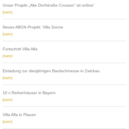
"Wirtschaft
Villa
Unser Projekt „Alte Dorfstraße Crossen“ ist online!
Südwestsachsen"
am
Unser
[mehr]
Solbrigplatz
Projekt
6
„Alte
in
Neues ABOA-Projekt: Villa Sonne
Dorfstraße
Reichenbach
Neues
[mehr]
Crossen“
ABOA-
ist
Projekt:
online!
Fortschritt Villa Alfa
Villa
Fortschritt
[mehr]
Sonne
Villa
Alfa
Einladung zur diesjährigen Baufachmesse in Zwickau
Einladung
[mehr]
zur
diesjährigen
10 x Reihenhäuser in Bayern
Baufachmesse
10
[mehr]
in
x
Zwickau
Reihenhäuser
Villa Alfa in Plauen
in
Villa
[mehr]
Bayern
Alfa