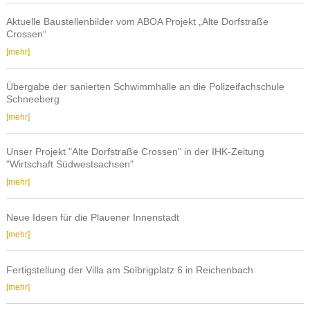
der
zweiten
Aktuelle Baustellenbilder vom ABOA Projekt „Alte Dorfstraße
Raumschießanlage
Crossen“
an
Aktuelle
[mehr]
die
Baustellenbilder
Polizeifachschule
vom
Übergabe der sanierten Schwimmhalle an die Polizeifachschule
in
ABOA
Schneeberg
Schneeberg
Projekt
Übergabe
[mehr]
„Alte
der
Dorfstraße
sanierten
Unser Projekt "Alte Dorfstraße Crossen" in der IHK-Zeitung
Crossen“
Schwimmhalle
"Wirtschaft Südwestsachsen"
an
Unser
[mehr]
die
Projekt
Polizeifachschule
"Alte
Neue Ideen für die Plauener Innenstadt
Schneeberg
Dorfstraße
Neue
[mehr]
Crossen"
Ideen
in
für
der
Fertigstellung der Villa am Solbrigplatz 6 in Reichenbach
die
IHK-
Fertigstellung
[mehr]
Plauener
Zeitung
der
Innenstadt