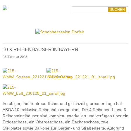
Navigation
aboa
überspringen
Team
Suchbegriffe
Portfolio
Gewerbe
Bürobau
Industriebauten
Geschäftsbauten
10 X REIHENHÄUSER IN BAYERN
Wohnen
08. Februar 2023
Villen
Wohnungsbau
Kultur
Museumsbau
Sportbauten
Schulbau
Sanierung
In ruhiger, familienfreundlicher und gleichzeitig urbaner Lage hat
Wettbewerbe
ABOA 10 exklusive Reihenhäuser geplant. Die 4 Reihenend- und 6
Reihenmittelhäuser sind komplett unterkellert und verfügen über ein
Erdgeschoss, ein Obergeschoss, ein Dachgeschoss, zwei
Stellplätze sowie Balkone zur Garten- und Straßenseite. Aufgrund