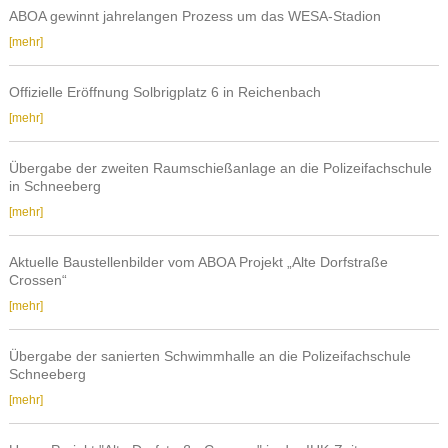
Erweiterung
für
ABOA gewinnt jahrelangen Prozess um das WESA-Stadion
der
das
ABOA
[mehr]
Grundschule
ehemalige
gewinnt
in
Umspannwerk
jahrelangen
Thum
Offizielle Eröffnung Solbrigplatz 6 in Reichenbach
in
Prozess
Offizielle
[mehr]
Zwickau
um
Eröffnung
das
Solbrigplatz
WESA-
Übergabe der zweiten Raumschießanlage an die Polizeifachschule
6
in Schneeberg
Stadion
in
Übergabe
[mehr]
Reichenbach
der
zweiten
Aktuelle Baustellenbilder vom ABOA Projekt „Alte Dorfstraße
Raumschießanlage
Crossen“
an
Aktuelle
[mehr]
die
Baustellenbilder
Polizeifachschule
vom
Übergabe der sanierten Schwimmhalle an die Polizeifachschule
in
ABOA
Schneeberg
Schneeberg
Projekt
Übergabe
[mehr]
„Alte
der
Dorfstraße
sanierten