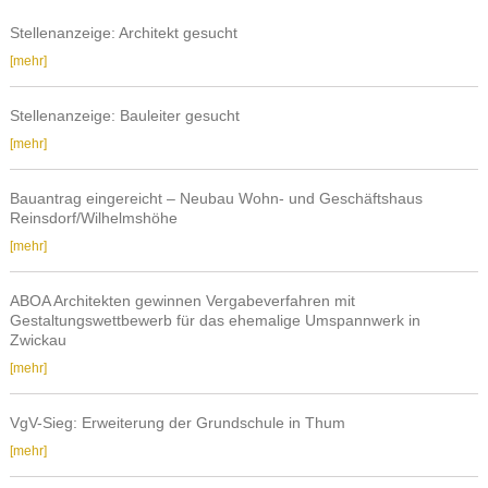
Stellenanzeige: Architekt gesucht
Stellenanzeige:
[mehr]
Architekt
gesucht
Stellenanzeige: Bauleiter gesucht
Stellenanzeige:
[mehr]
Bauleiter
gesucht
Bauantrag eingereicht – Neubau Wohn- und Geschäftshaus
Reinsdorf/Wilhelmshöhe
Bauantrag
[mehr]
eingereicht
–
ABOA Architekten gewinnen Vergabeverfahren mit
Neubau
Gestaltungswettbewerb für das ehemalige Umspannwerk in
Wohn-
Zwickau
und
ABOA
[mehr]
Geschäftshaus
Architekten
Reinsdorf/Wilhelmshöhe
gewinnen
VgV-Sieg: Erweiterung der Grundschule in Thum
Vergabeverfahren
VgV-
[mehr]
mit
Sieg:
Gestaltungswettbewerb