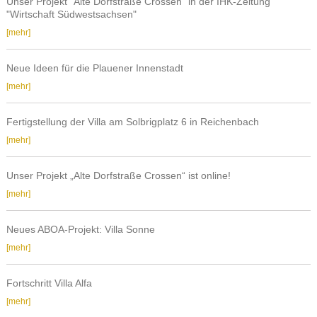
Unser Projekt "Alte Dorfstraße Crossen" in der IHK-Zeitung
Crossen“
Schwimmhalle
"Wirtschaft Südwestsachsen"
an
Unser
[mehr]
die
Projekt
Polizeifachschule
"Alte
Neue Ideen für die Plauener Innenstadt
Schneeberg
Dorfstraße
Neue
[mehr]
Crossen"
Ideen
in
für
der
Fertigstellung der Villa am Solbrigplatz 6 in Reichenbach
die
IHK-
Fertigstellung
[mehr]
Plauener
Zeitung
der
Innenstadt
"Wirtschaft
Villa
Unser Projekt „Alte Dorfstraße Crossen“ ist online!
Südwestsachsen"
am
Unser
[mehr]
Solbrigplatz
Projekt
6
„Alte
in
Neues ABOA-Projekt: Villa Sonne
Dorfstraße
Reichenbach
Neues
[mehr]
Crossen“
ABOA-
ist
Projekt:
online!
Fortschritt Villa Alfa
Villa
Fortschritt
[mehr]
Sonne
Villa